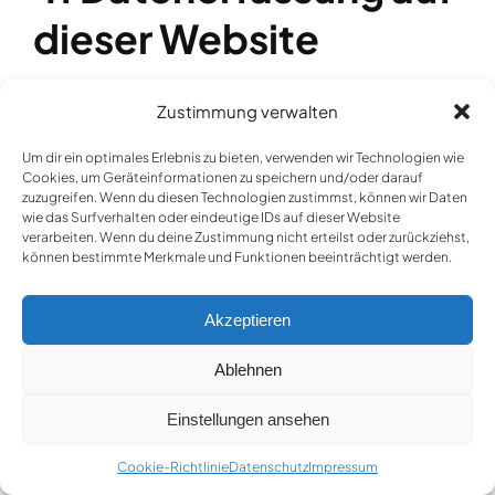
dieser Website
Zustimmung verwalten
Cookies
Um dir ein optimales Erlebnis zu bieten, verwenden wir Technologien wie
Cookies, um Geräteinformationen zu speichern und/oder darauf
zuzugreifen. Wenn du diesen Technologien zustimmst, können wir Daten
Unsere Internetseiten verwenden so genannte
wie das Surfverhalten oder eindeutige IDs auf dieser Website
„Cookies“. Cookies sind kleine Datenpakete
verarbeiten. Wenn du deine Zustimmung nicht erteilst oder zurückziehst,
können bestimmte Merkmale und Funktionen beeinträchtigt werden.
und richten auf Ihrem Endgerät keinen Schaden
an. Sie werden entweder vorübergehend für die
Akzeptieren
Dauer einer Sitzung (Session-Cookies) oder
Ablehnen
dauerhaft (permanente Cookies) auf Ihrem
Endgerät gespeichert. Session-Cookies
Einstellungen ansehen
werden nach Ende Ihres Besuchs automatisch
Cookie-Richtlinie
Datenschutz
Impressum
gelöscht. Permanente Cookies bleiben auf