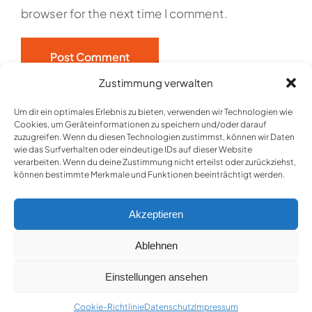
browser for the next time I comment.
Zustimmung verwalten
Um dir ein optimales Erlebnis zu bieten, verwenden wir Technologien wie
Cookies, um Geräteinformationen zu speichern und/oder darauf
zuzugreifen. Wenn du diesen Technologien zustimmst, können wir Daten
wie das Surfverhalten oder eindeutige IDs auf dieser Website
verarbeiten. Wenn du deine Zustimmung nicht erteilst oder zurückziehst,
können bestimmte Merkmale und Funktionen beeinträchtigt werden.
Akzeptieren
Ablehnen
© 2026 • Band for a day |
Impressum
|
Datenschutz
|
Einstellungen ansehen
Cookie-Richtlinie
| Webkonzept
www.onemedien.de
Cookie-Richtlinie
Datenschutz
Impressum