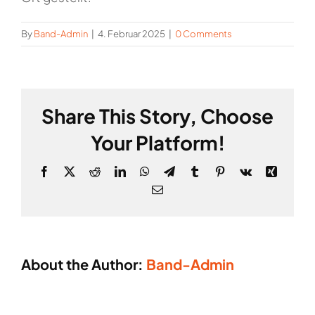
By
Band-Admin
|
4. Februar 2025
|
0 Comments
Share This Story, Choose
Your Platform!
Facebook
X
Reddit
LinkedIn
WhatsApp
Telegram
Tumblr
Pinterest
Vk
Xing
Email
About the Author:
Band-Admin