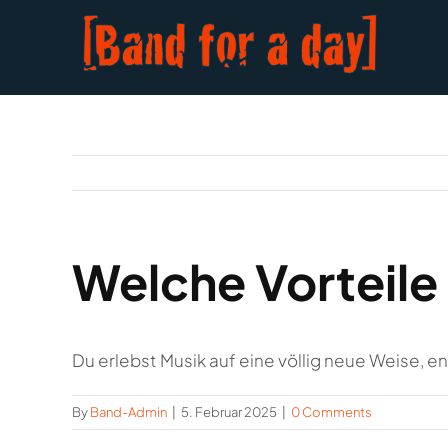
Skip
to
content
Welche Vorteile 
Du erlebst Musik auf eine völlig neue Weise, e
By
Band-Admin
|
5. Februar 2025
|
0 Comments