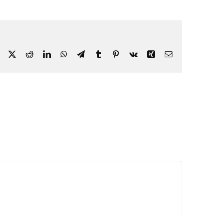
Facebook
X
Reddit
LinkedIn
WhatsApp
Telegram
Tumblr
Pinterest
Vk
Xing
Email