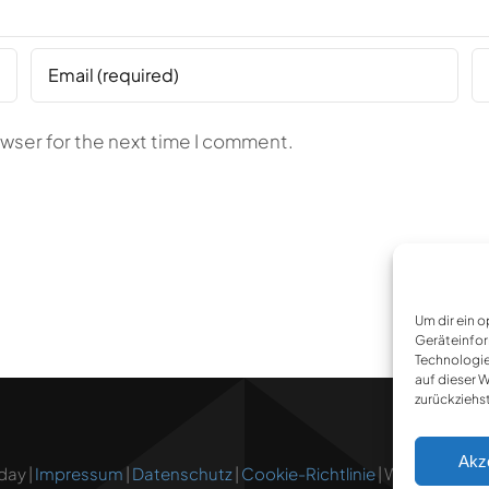
owser for the next time I comment.
Um dir ein 
Geräteinfor
Technologie
auf dieser 
zurückziehs
Akz
day |
Impressum
|
Datenschutz
|
Cookie-Richtlinie
| Webkonzept